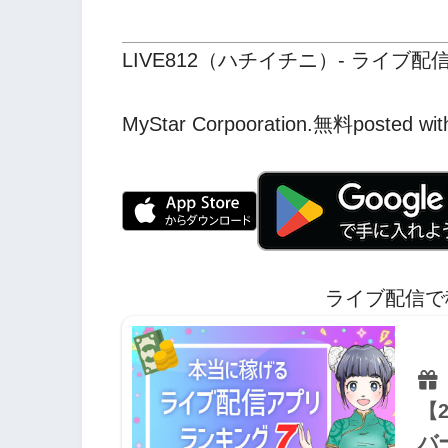
LIVE812（ハチイチニ）- ライブ配
MyStar Corpooration.
無料
posted wit
ライブ配信で
【
バ