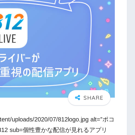
ontent/uploads/2020/07/812logo.jpg alt=”ポコ
VE812 sub=個性豊かな配信が見れるアプリ