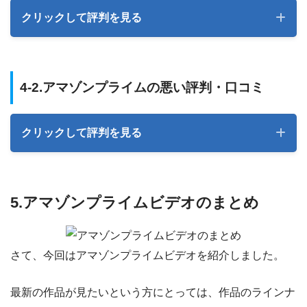
クリックして評判を見る
4-2.アマゾンプライムの悪い評判・口コミ
アニメもたくさん観れる
タイトル
クリックして評判を見る
(0)
んでもって明日退院になった!!とても楽しい時間だったな
5.アマゾンプライムビデオのまとめ
ちょっと勧誘が強引かも
ー。
アマゾンプライム
でいっぱいアニメ見られたのが至福
のときだったわー。隣の人も私より遅く来たのに今日帰っ
タイトル
さて、今回はアマゾンプライムビデオを紹介しました。
てった（笑）
(0)
最新の作品が見たいという方にとっては、作品のラインナ
続きを読む