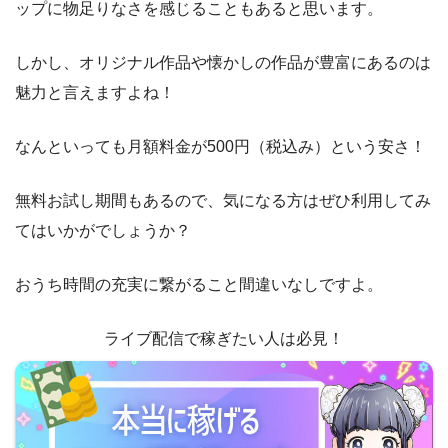
ップに物足りなさを感じることもあると思います。
アマゾンプライム
の会員誘導って強引すぎね？あれ規約キ
チっと読まないと誰でも会員になりそう→？？
しかし、オリジナル作品や懐かしの作品が豊富にあるのは
続きを読む
魅力と言えますよね！
なんといっても月額料金が500円（税込み）という安さ！
無料お試し期間もあるので、気になる方はぜひ利用してみ
てはいかがでしょうか？
おうち時間の充実に繋がること間違いなしですよ。
ライブ配信で稼ぎたい人は必見！