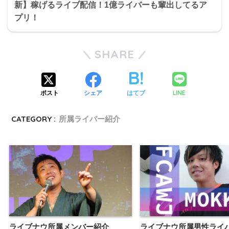
新】稼げるライブ配信！1億ライバーも輩出してるア
プリ！
SHARE
LINE
ポスト
シェア
はてブ
CATEGORY :
所属ライバー紹介
ライブナウ所属メンバー紹介
ライブナウ所属男性ライ