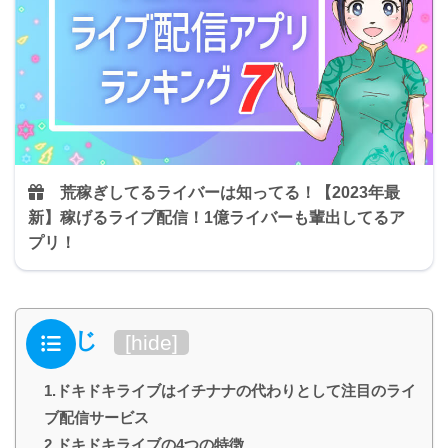
荒稼ぎしてるライバーは知ってる！
【2023年最
新】稼げるライブ配信！1億ライバーも輩出してるア
プリ！
もくじ
[
hide
]
1.ドキドキライブはイチナナの代わりとして注目のライ
ブ配信サービス
2.ドキドキライブの4つの特徴